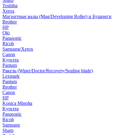
Sharp
Toshiba
Xerox
Магнитные валы (Mag/Developing Roller) и Бушинги
Brother
HP
Oki
Panasonic
Ricoh
Samsung/Xerox
Canon
Kyocera
Pantum
Ракель (Wiper/Doctor/Recovery/Sealing blade)
Lexmark
Pantum
Brother
Canon
HP
Konica Minolta
Kyocera
Panasonic
Ricoh
Samsung
Sharp