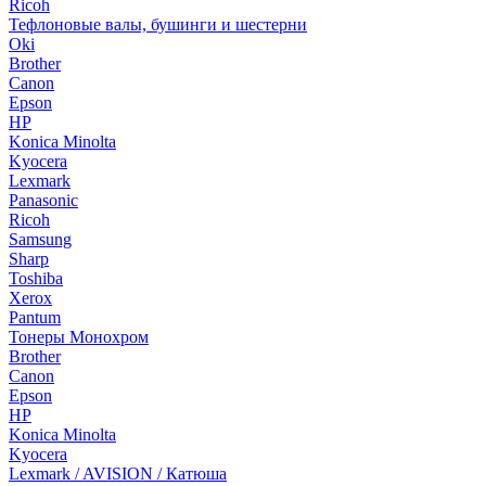
Ricoh
Тефлоновые валы, бушинги и шестерни
Oki
Brother
Canon
Epson
HP
Konica Minolta
Kyocera
Lexmark
Panasonic
Ricoh
Samsung
Sharp
Toshiba
Xerox
Pantum
Тонеры Монохром
Brother
Canon
Epson
HP
Konica Minolta
Kyocera
Lexmark / AVISION / Катюша