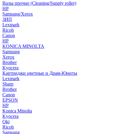
Валы прочие (Cleaning/Supply roller)
HP
Samsung/Xerox
ЗИП
Lexmark
Ricoh
Canon
HP
KONICA MINOLTA
Samsung
Xerox
Brother
Kyocera
Картриджи цветные и Драм-Юниты
Lexmark
Sharp
Brother
Canon
EPSON
HP
Konica Minolta
Kyocera
Oki
Ricoh
Samsung