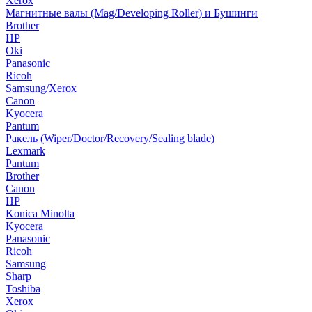
Xerox
Магнитные валы (Mag/Developing Roller) и Бушинги
Brother
HP
Oki
Panasonic
Ricoh
Samsung/Xerox
Canon
Kyocera
Pantum
Ракель (Wiper/Doctor/Recovery/Sealing blade)
Lexmark
Pantum
Brother
Canon
HP
Konica Minolta
Kyocera
Panasonic
Ricoh
Samsung
Sharp
Toshiba
Xerox