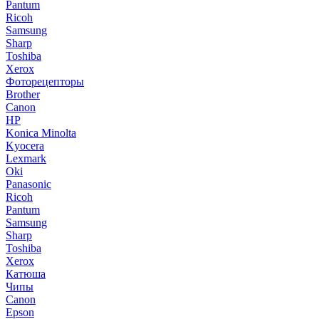
Pantum
Ricoh
Samsung
Sharp
Toshiba
Xerox
Фоторецепторы
Brother
Canon
HP
Konica Minolta
Kyocera
Lexmark
Oki
Panasonic
Ricoh
Pantum
Samsung
Sharp
Toshiba
Xerox
Катюша
Чипы
Canon
Epson