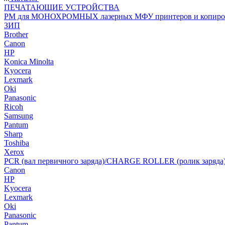
ПЕЧАТАЮЩИЕ УСТРОЙСТВА
РМ для МОНОХРОМНЫХ лазерных МФУ принтеров и копиро
ЗИП
Brother
Canon
HP
Konica Minolta
Kyocera
Lexmark
Oki
Panasonic
Ricoh
Samsung
Pantum
Sharp
Toshiba
Xerox
PCR (вал первичного заряда)/CHARGE ROLLER (ролик заряда
Canon
HP
Kyocera
Lexmark
Oki
Panasonic
Pantum