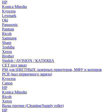
HP
Konica Minolta
Kyocera
Lexmark
Oki
Panasonic
Pantum
Ricoh
Samsung
Sharp
Toshiba
Xerox
Brother
Sindoh / AVISION / КАТЮША
CET под заказ
РМ для ЦВЕТНЫХ лазерных принтеров, МФУ и копиров
PCR (вал первичного заряда)
Kyocera
Canon
HP
Konica Minolta
Ricoh
Xerox
Валы прочие (Cleaning/Supply roller)
HP