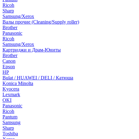
Ricoh
Sharp
Samsung/Xerox
Валы прочие (Cleaning/Supply roller)
Brother
Panasonic
Ricoh
Samsung/Xerox
Картриджи и Драм-Юниты
Brother
Canon
Epson
HP
Bulat / HUAWEI / DELI / Катюша
Konica Minolta
Kyocera
Lexmark
OKI
Panasonic
Ricoh
Pantum
Samsung
Sharp
Toshiba