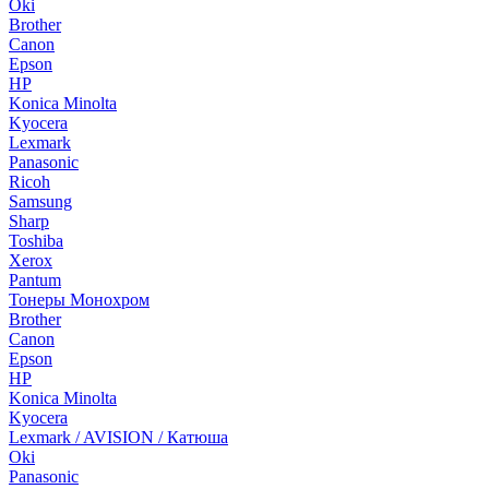
Oki
Brother
Canon
Epson
HP
Konica Minolta
Kyocera
Lexmark
Panasonic
Ricoh
Samsung
Sharp
Toshiba
Xerox
Pantum
Тонеры Монохром
Brother
Canon
Epson
HP
Konica Minolta
Kyocera
Lexmark / AVISION / Катюша
Oki
Panasonic