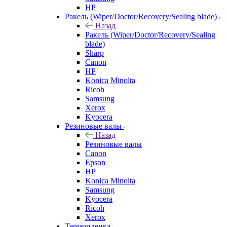
HP
Ракель (Wiper/Doctor/Recovery/Sealing blade)
Назад
Ракель (Wiper/Doctor/Recovery/Sealing
blade)
Sharp
Canon
HP
Konica Minolta
Ricoh
Samsung
Xerox
Kyocera
Резиновые валы
Назад
Резиновые валы
Canon
Epson
HP
Konica Minolta
Samsung
Kyocera
Ricoh
Xerox
Термопленка