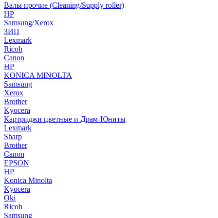
Валы прочие (Cleaning/Supply roller)
HP
Samsung/Xerox
ЗИП
Lexmark
Ricoh
Canon
HP
KONICA MINOLTA
Samsung
Xerox
Brother
Kyocera
Картриджи цветные и Драм-Юниты
Lexmark
Sharp
Brother
Canon
EPSON
HP
Konica Minolta
Kyocera
Oki
Ricoh
Samsung