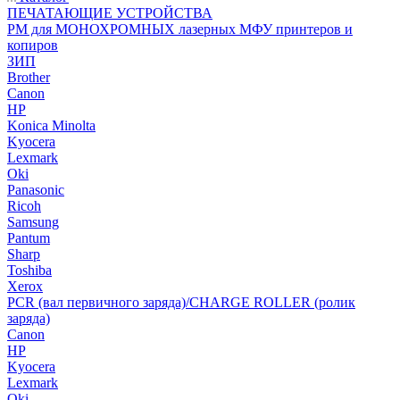
ПЕЧАТАЮЩИЕ УСТРОЙСТВА
РМ для МОНОХРОМНЫХ лазерных МФУ принтеров и
копиров
ЗИП
Brother
Canon
HP
Konica Minolta
Kyocera
Lexmark
Oki
Panasonic
Ricoh
Samsung
Pantum
Sharp
Toshiba
Xerox
PCR (вал первичного заряда)/CHARGE ROLLER (ролик
заряда)
Canon
HP
Kyocera
Lexmark
Oki