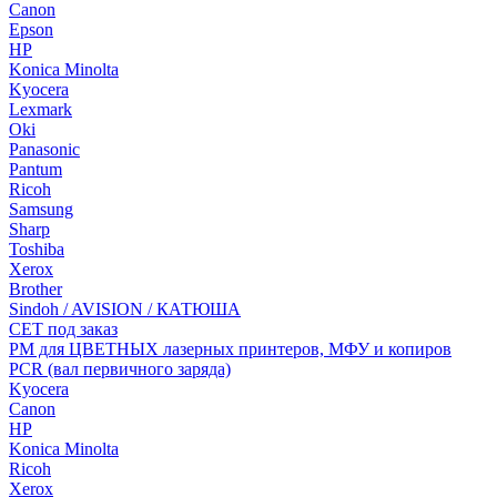
Canon
Epson
HP
Konica Minolta
Kyocera
Lexmark
Oki
Panasonic
Pantum
Ricoh
Samsung
Sharp
Toshiba
Xerox
Brother
Sindoh / AVISION / КАТЮША
CET под заказ
РМ для ЦВЕТНЫХ лазерных принтеров, МФУ и копиров
PCR (вал первичного заряда)
Kyocera
Canon
HP
Konica Minolta
Ricoh
Xerox