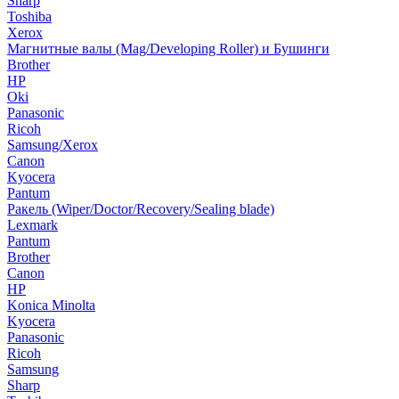
Sharp
Toshiba
Xerox
Магнитные валы (Mag/Developing Roller) и Бушинги
Brother
HP
Oki
Panasonic
Ricoh
Samsung/Xerox
Canon
Kyocera
Pantum
Ракель (Wiper/Doctor/Recovery/Sealing blade)
Lexmark
Pantum
Brother
Canon
HP
Konica Minolta
Kyocera
Panasonic
Ricoh
Samsung
Sharp