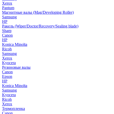
Xerox
Pantum
Магнитные валы (Mag/Developing Roller)
Samsung
HP
Ракель (Wiper/Doctor/Recovery/Sealing blade)
Sharp
Canon
HP
Konica Minolta
Ricoh
Samsung
Xerox
Kyocera
Резиновые валы
Canon
Epson
HP
Konica Minolta
Samsung
Kyocera
Ricoh
Xerox
Термопленка
Canon