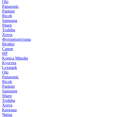
Oki
Panasonic
Pantum
Ricoh
Samsung
Sharp
Toshiba
Xerox
Фоторецепторы
Brother
Canon
HP
Konica Minolta
Kyocera
Lexmark
Oki
Panasonic
Ricoh
Pantum
Samsung
Sharp
Toshiba
Xerox
Катюша
Чипы