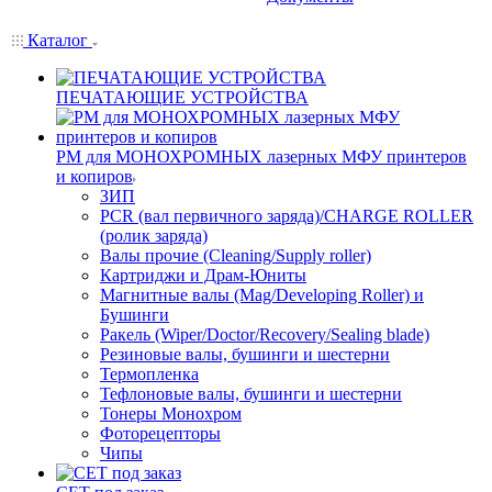
Каталог
ПЕЧАТАЮЩИЕ УСТРОЙСТВА
РМ для МОНОХРОМНЫХ лазерных МФУ принтеров
и копиров
ЗИП
PCR (вал первичного заряда)/CHARGE ROLLER
(ролик заряда)
Валы прочие (Cleaning/Supply roller)
Картриджи и Драм-Юниты
Магнитные валы (Mag/Developing Roller) и
Бушинги
Ракель (Wiper/Doctor/Recovery/Sealing blade)
Резиновые валы, бушинги и шестерни
Термопленка
Тефлоновые валы, бушинги и шестерни
Тонеры Монохром
Фоторецепторы
Чипы