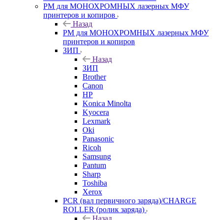
РМ для МОНОХРОМНЫХ лазерных МФУ
принтеров и копиров
Назад
РМ для МОНОХРОМНЫХ лазерных МФУ
принтеров и копиров
ЗИП
Назад
ЗИП
Brother
Canon
HP
Konica Minolta
Kyocera
Lexmark
Oki
Panasonic
Ricoh
Samsung
Pantum
Sharp
Toshiba
Xerox
PCR (вал первичного заряда)/CHARGE
ROLLER (ролик заряда)
Назад