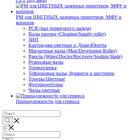
CET под заказ
РМ для ЦВЕТНЫХ лазерных принтеров, МФУ и
копиров
PCR (вал первичного заряда)
Валы прочие (Cleaning/Supply roller)
ЗИП
Картриджи цветные и Драм-Юниты
Магнитные валы (Mag/Developing Roller)
Ракель (Wiper/Doctor/Recovery/Sealing blade)
Резиновые валы
Термопленка
Тефлоновые валы, бушинги и шестерни
Тонеры Цветные
Фоторецепторы
Чипы цветные
Принадлежности для сервиса