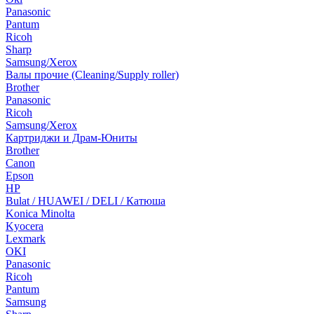
Panasonic
Pantum
Ricoh
Sharp
Samsung/Xerox
Валы прочие (Cleaning/Supply roller)
Brother
Panasonic
Ricoh
Samsung/Xerox
Картриджи и Драм-Юниты
Brother
Canon
Epson
HP
Bulat / HUAWEI / DELI / Катюша
Konica Minolta
Kyocera
Lexmark
OKI
Panasonic
Ricoh
Pantum
Samsung