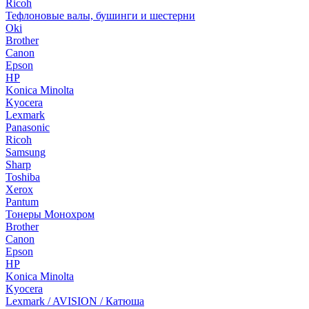
Ricoh
Тефлоновые валы, бушинги и шестерни
Oki
Brother
Canon
Epson
HP
Konica Minolta
Kyocera
Lexmark
Panasonic
Ricoh
Samsung
Sharp
Toshiba
Xerox
Pantum
Тонеры Монохром
Brother
Canon
Epson
HP
Konica Minolta
Kyocera
Lexmark / AVISION / Катюша