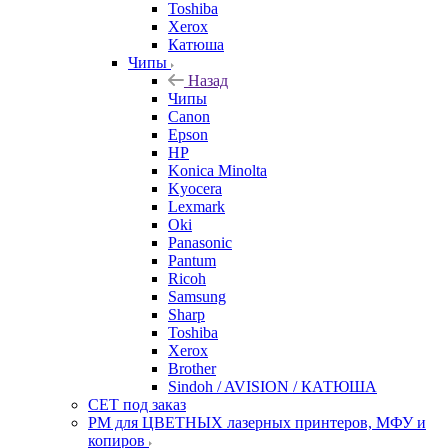
Toshiba
Xerox
Катюша
Чипы
Назад
Чипы
Canon
Epson
HP
Konica Minolta
Kyocera
Lexmark
Oki
Panasonic
Pantum
Ricoh
Samsung
Sharp
Toshiba
Xerox
Brother
Sindoh / AVISION / КАТЮША
CET под заказ
РМ для ЦВЕТНЫХ лазерных принтеров, МФУ и
копиров