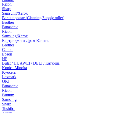
Ricoh
Sharp
Samsung/Xerox
Валы прочие (Cleaning/Supply roller)
Brother
Panasonic
Ricoh
Samsung/Xerox
Картриджи и Драм-Юниты
Brother
Canon
Epson
HP
Bulat / HUAWEI / DELI / Катюша
Konica Minolta
Kyocera
Lexmark
OKI
Panasonic
Ricoh
Pantum
Samsung
Sharp
Toshiba