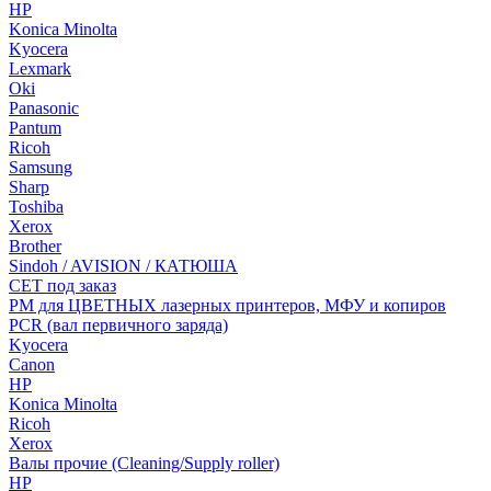
HP
Konica Minolta
Kyocera
Lexmark
Oki
Panasonic
Pantum
Ricoh
Samsung
Sharp
Toshiba
Xerox
Brother
Sindoh / AVISION / КАТЮША
CET под заказ
РМ для ЦВЕТНЫХ лазерных принтеров, МФУ и копиров
PCR (вал первичного заряда)
Kyocera
Canon
HP
Konica Minolta
Ricoh
Xerox
Валы прочие (Cleaning/Supply roller)
HP