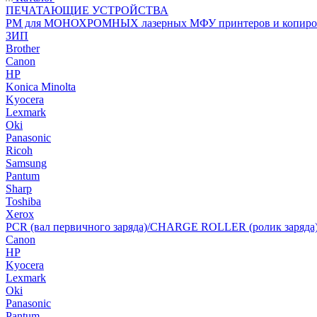
ПЕЧАТАЮЩИЕ УСТРОЙСТВА
РМ для МОНОХРОМНЫХ лазерных МФУ принтеров и копиро
ЗИП
Brother
Canon
HP
Konica Minolta
Kyocera
Lexmark
Oki
Panasonic
Ricoh
Samsung
Pantum
Sharp
Toshiba
Xerox
PCR (вал первичного заряда)/CHARGE ROLLER (ролик заряда
Canon
HP
Kyocera
Lexmark
Oki
Panasonic
Pantum