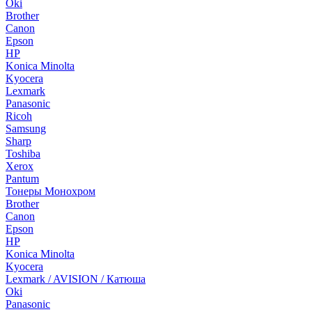
Oki
Brother
Canon
Epson
HP
Konica Minolta
Kyocera
Lexmark
Panasonic
Ricoh
Samsung
Sharp
Toshiba
Xerox
Pantum
Тонеры Монохром
Brother
Canon
Epson
HP
Konica Minolta
Kyocera
Lexmark / AVISION / Катюша
Oki
Panasonic