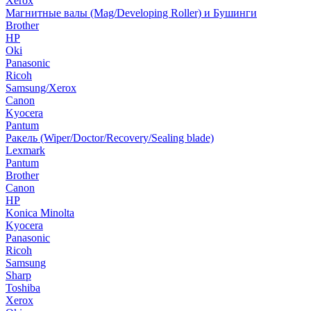
Xerox
Магнитные валы (Mag/Developing Roller) и Бушинги
Brother
HP
Oki
Panasonic
Ricoh
Samsung/Xerox
Canon
Kyocera
Pantum
Ракель (Wiper/Doctor/Recovery/Sealing blade)
Lexmark
Pantum
Brother
Canon
HP
Konica Minolta
Kyocera
Panasonic
Ricoh
Samsung
Sharp
Toshiba
Xerox