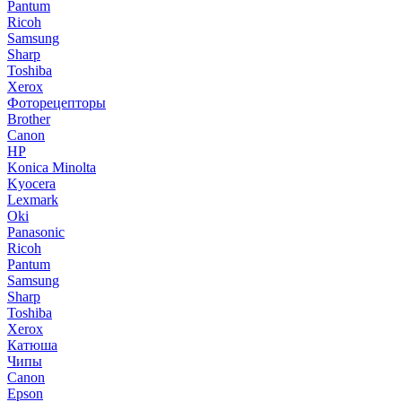
Pantum
Ricoh
Samsung
Sharp
Toshiba
Xerox
Фоторецепторы
Brother
Canon
HP
Konica Minolta
Kyocera
Lexmark
Oki
Panasonic
Ricoh
Pantum
Samsung
Sharp
Toshiba
Xerox
Катюша
Чипы
Canon
Epson